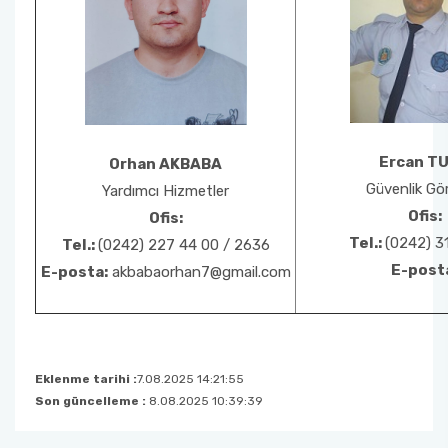
Ercan T
Orhan AKBABA
Güvenlik Gör
Yardımcı Hizmetler
Ofis:
Ofis:
Tel.:
(0242) 3
Tel.:
(0242) 227 44 00 / 2636
E-post
E-posta:
akbabaorhan7@gmail.com
Eklenme tarihi :
7.08.2025 14:21:55
Son güncelleme :
8.08.2025 10:39:39