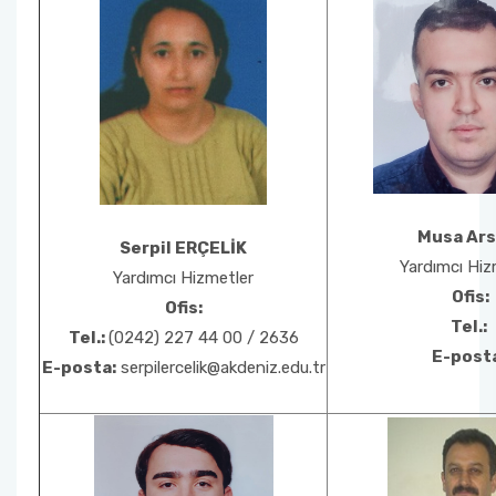
Musa Ars
Serpil ERÇELİK
Yardımcı Hiz
Yardımcı Hizmetler
Ofis:
Ofis:
Tel.:
Tel.:
(0242) 227 44 00 / 2636
E-post
E-posta:
serpilercelik@akdeniz.edu.tr