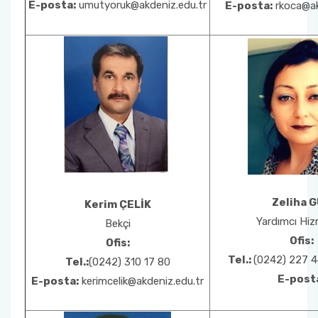
E-posta:
umutyoruk@akdeniz.edu.tr
E-posta:
rkoca@ak
Zeliha 
Kerim ÇELİK
Yardımcı Hiz
Bekçi
Ofis:
Ofis:
Tel.:
(0242) 227 4
Tel.:
(0242) 310 17 80
E-post
E-posta:
kerimcelik@akdeniz.edu.tr