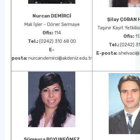
Nurcan DEMİRCİ
Şilay ÇOBAN 
Mali İşler - Döner Sermaye
Taşınır Kayıt Yetkili
Ofis:
114
Ofis:
11
Tel.:
(0242) 310 68 00
Tel.:
(0242) 3
E-
E-posta:
shelvaci@a
posta:
nurcandemirci@akdeniz.edu.tr
Sümeyra BOYUNEĞMEZ