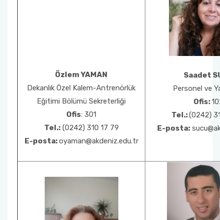
Özlem YAMAN
Saadet S
Dekanlık Özel Kalem-Antrenörlük
Personel ve Yaz
Eğitimi Bölümü Sekreterliği
Ofis:
10
Ofis
: 301
Tel.:
(0242) 3
Tel.:
(0242) 310 17 79
E-posta:
sucu@akd
E-posta:
oyaman@akdeniz.edu.tr