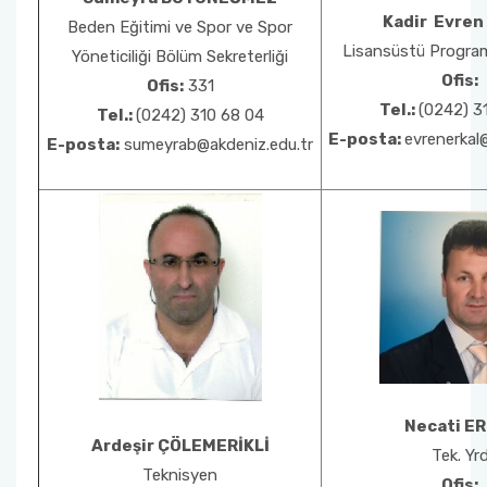
Kadir Evren
Beden Eğitimi ve Spor ve Spor
Lisansüstü Program
Yöneticiliği Bölüm Sekreterliği
Ofis:
Ofis:
331
Tel.:
(0242) 3
Tel.:
(0242) 310 68 04
E-posta:
evrenerkal
E-posta:
sumeyrab@akdeniz.edu.tr
Necati E
Ardeşir ÇÖLEMERİKLİ
Tek. Yrd
Teknisyen
Ofis: