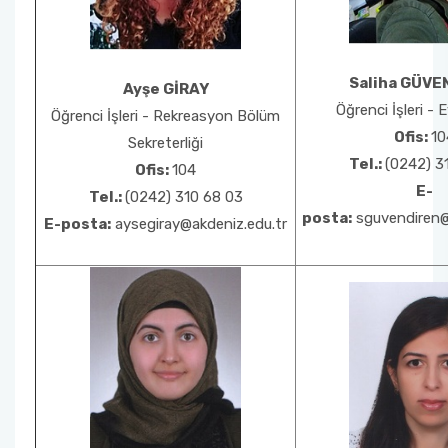
Saliha GÜVE
Ayşe GİRAY
Öğrenci İşleri - 
Öğrenci İşleri - Rekreasyon Bölüm
Ofis:
10
Sekreterliği
Tel.:
(0242) 3
Ofis:
104
E-
Tel.:
(0242) 310 68 03
posta:
sguvendiren@
E-posta:
aysegiray@akdeniz.edu.tr