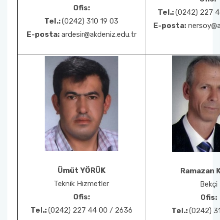
Ofis:
Tel.:
(0242) 227 4
Tel.:
(0242) 310 19 03
E-posta:
nersoy@ak
E-posta:
ardesir@akdeniz.edu.tr
Ümüt YÖRÜK
Ramazan 
Teknik Hizmetler
Bekçi
Ofis:
Ofis:
Tel.:
(0242) 227 44 00 / 2636
Tel.:
(0242) 3