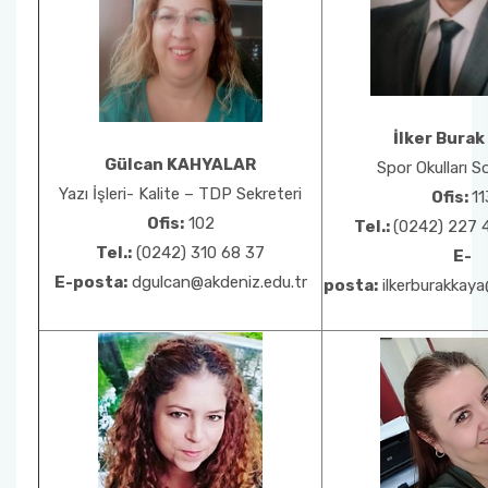
İlker Bura
Gülcan KAHYALAR
Spor Okulları 
Yazı İşleri- Kalite – TDP Sekreteri
Ofis:
11
Ofis:
102
Tel.:
(0242) 227 
Tel.:
(0242) 310 68 37
E-
E-posta:
dgulcan@akdeniz.edu.tr
posta:
ilkerburakkaya